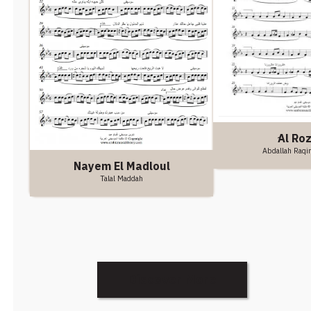
ِAl Ro
Abdallah Raqi
Nayem El Madloul
Talal Maddah
Discover More