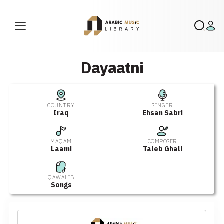
Dayaatni
COUNTRY
SINGER
Iraq
Ehsan Sabri
MAQAM
COMPOSER
Laami
Taleb Ghali
QAWALIB
Songs