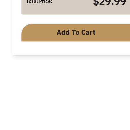
$29.99
Total Price:
Add To Cart