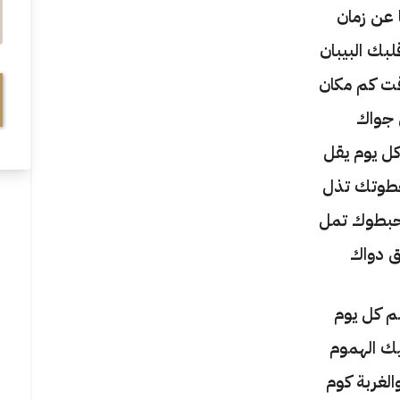
ا عن زمان
بك البيبان
ت كم مكان
جواك
 يوم يقل
طوتك تذل
أحبطوك تمل
ق دواك
م كل يوم
ك الهموم
الغربة كوم