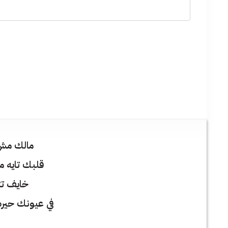
مالك مش 
قلبك تايه م
خايف تت
في عيونك حيره