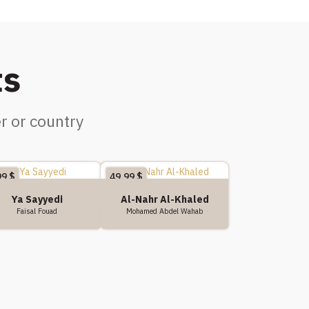
ts
r or country
99
$
49.99
$
Ya Sayyedi
Al-Nahr Al-Khaled
Faisal Fouad
Mohamed Abdel Wahab