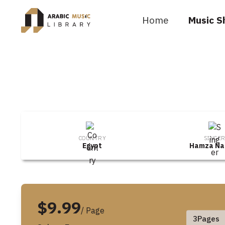
Home
Music S
COUNTRY
SINGE
Egypt
Hamza Na
$9.99
/ Page
3
Pages