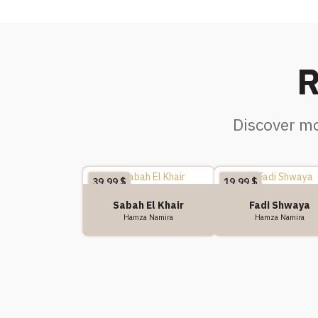
R
Discover mo
39.99
$
19.99
$
Sabah El Khair
Fadi Shwaya
Hamza Namira
Hamza Namira