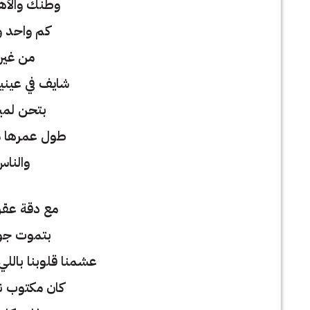
وطنك والأه
كم واحد 
من غير
شايف في عيني
بتحن لمين
طول عمرها م
والناس
مع دقة عقر
بتموت جوا
عشمنا قلوبنا بالل
كان مكتوب ن