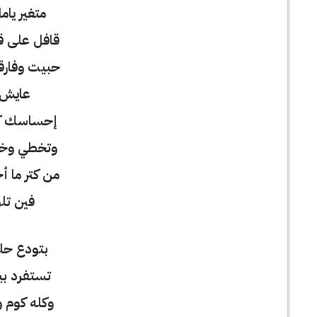
متغير يام
قافل على قل
حبيت وفارق
عايش 
إحساسك كل
وتخطي وخ
من كتر ما 
فين تل
بتودع حل
تستفرد بي
وكله كوم و