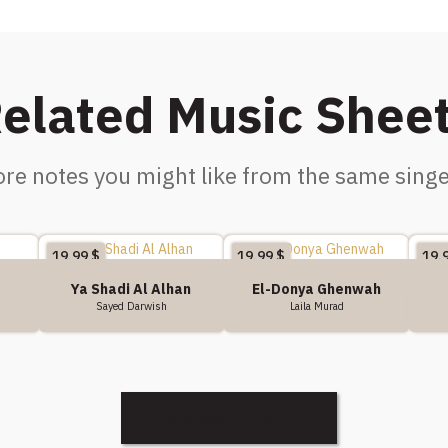
elated Music Shee
re notes you might like from the same singe
19.99
$
19.99
$
19.
Ya Shadi Al Alhan
El-Donya Ghenwah
Sayed Darwish
Laila Murad
Discover More