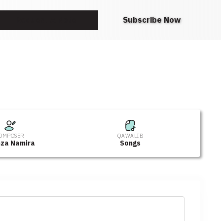
Request A Note
Subscribe Now
OMPOSER
QAWALIB
za Namira
Songs