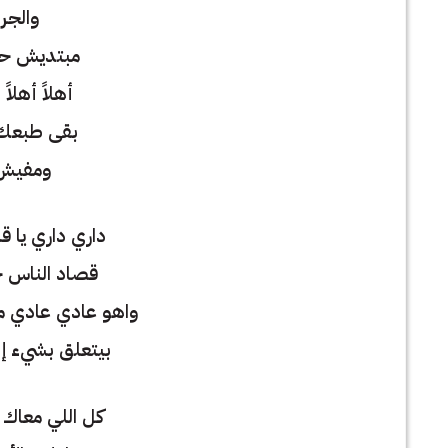
والجرح
مبتديش حا
أهلاً أهلاً
بقى طبعك ق
ومفيش 
داري داري يا ق
قصاد الناس 
واهو عادي عادي م
بيتعلق بشيء إل
كل اللي معاك 