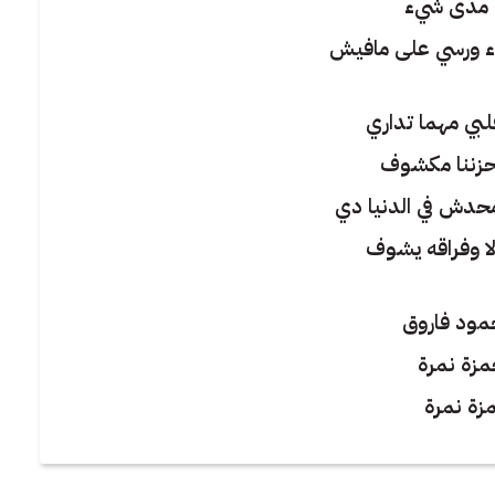
 مدى شيء
يء ورسي على مافيش
لبي مهما تداري
حزننا مكشوف
حدش في الدنيا دي
ا وفراقه يشوف
مود فاروق
مزة نمرة
زة نمرة