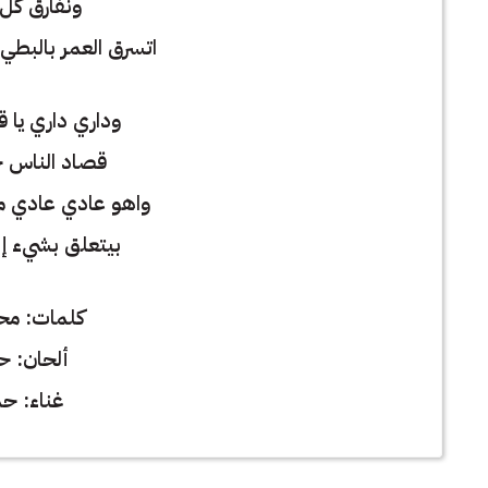
ونفارق كل
اتسرق العمر بالبط
وداري داري يا ق
قصاد الناس 
واهو عادي عادي م
بيتعلق بشيء إل
كلمات: مح
ألحان: ح
غناء: حم