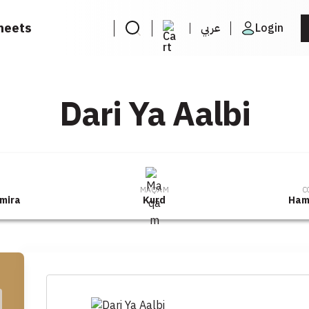
heets
عربي
Login
Dari Ya Aalbi
R
MAQAM
C
mira
Kurd
Ham